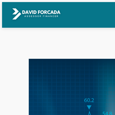
Vés
al
contingut