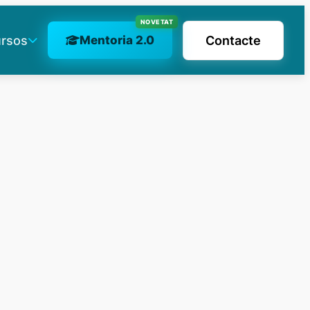
NOVETAT
Mentoria 2.0
rsos
Contacte